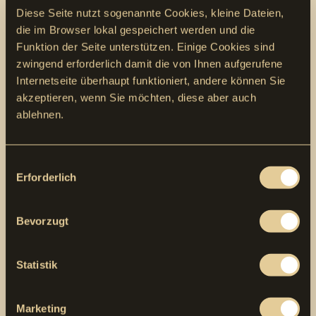
nach dem Lehrabschluss nach Möglichkeit
Diese Seite nutzt sogenannte Cookies, kleine Dateien,
eine geeignete Stelle
die im Browser lokal gespeichert werden und die
Funktion der Seite unterstützen. Einige Cookies sind
Deine Aufgaben
zwingend erforderlich damit die von Ihnen aufgerufene
Internetseite überhaupt funktioniert, andere können Sie
Bedienung der Telefonzentrale und Empfang
akzeptieren, wenn Sie möchten, diese aber auch
von Kunden
ablehnen.
allgemeine Administrationsaufgaben
Rechnungen erstellen und einbuchen
Offerten erstellen
Consent
Erforderlich
Selection
Deine Voraussetzungen
Freude an kaufmännischen Arbeiten
Bevorzugt
kundenorientiertes Verhalten
Interesse an der Bauwirtschaft
Teamfähigkeit
Statistik
Bewerbung an
Marketing