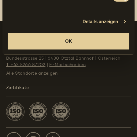
Vivienne Koch
T +41 81 784 00 00
E-Mail schreiben
Details anzeigen
Kontakt
OK
Marty & Co GmbH
Bundesstrasse 25
|
6430 Ötztal Bahnhof
|
Österreich
T +43 5266 87202
|
E-Mail schreiben
Alle Standorte
anzeigen
Zertifikate