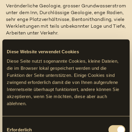
Veränderliche Geologie, grosser Grundwasserstrom
unter dem Inn, Durchlässige Geologie, enge Radien,
sehr enge Platzverhältnisse, Bentonithandling, viele
Werkleitungen mit teils unbekannter Lage und Tiefe,
Arbeiten unter Verkehr.
Diese Website verwendet Cookies
Ort
Diese Seite nutzt sogenannte Cookies, kleine Dateien,
Innsbruck AT
die im Browser lokal gespeichert werden und die
Jahr
Funktion der Seite unterstützen. Einige Cookies sind
2023
zwingend erforderlich damit die von Ihnen aufgerufene
Bauzeit
Internetseite überhaupt funktioniert, andere können Sie
2 Monate
akzeptieren, wenn Sie möchten, diese aber auch
Abteilungsleiter
ablehnen.
Werner Marty jun.
Bauherr
Consent
Innsbrucker Kommunalbetriebe AG
Erforderlich
Selection
Salurner Strasse 11