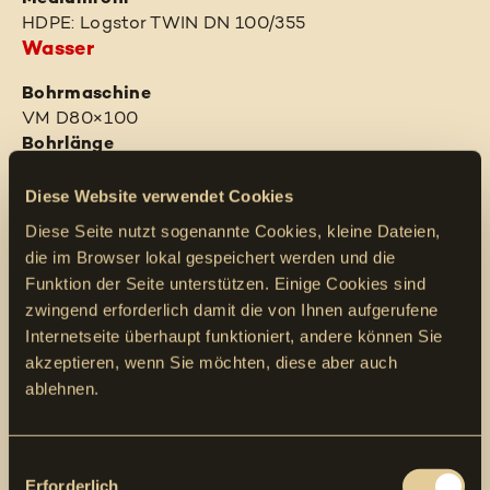
HDPE: Logstor TWIN DN 100/355
Wasser
Bohrmaschine
VM D80×100
Bohrlänge
118 m
Endaufweitung
Diese Website verwendet Cookies
500 mm
Diese Seite nutzt sogenannte Cookies, kleine Dateien,
Unterquerung von
die im Browser lokal gespeichert werden und die
Fluss, Waldstück, Naturschutzzone
Funktion der Seite unterstützen. Einige Cookies sind
Vermessung
zwingend erforderlich damit die von Ihnen aufgerufene
OverWalk
Internetseite überhaupt funktioniert, andere können Sie
Geologie
akzeptieren, wenn Sie möchten, diese aber auch
Kies, weich, hart, Fels, Bohrung im Grundwasser
ablehnen.
Gewerk
Wasser
Einzug als
Consent
Rohrbündel
Erforderlich
Selection