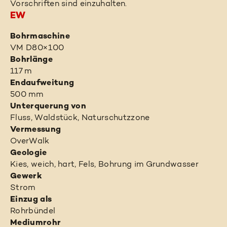
Vorschriften sind einzuhalten.
EW
Bohrmaschine
VM D80×100
Bohrlänge
117 m
Endaufweitung
500 mm
Unterquerung von
Fluss, Waldstück, Naturschutzzone
Vermessung
OverWalk
Geologie
Kies, weich, hart, Fels, Bohrung im Grundwasser
Gewerk
Strom
Einzug als
Rohrbündel
Mediumrohr